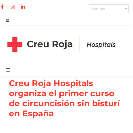
Skip
to
content
Toggle
Navigation
Contacto
Portal paciente
Toggle
Portal radiológico
Navigation
Creu Roja Hospitals
Especialidades
Search
organiza el primer curso
for:
de circuncisión sin bisturí
Servicios
en España
Cuadro médico