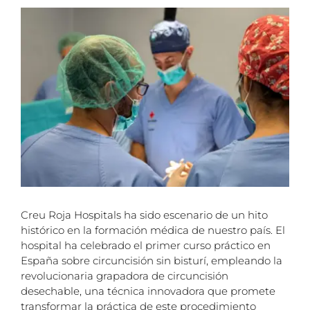
View
+ que salud
Larger
Image
HAZ VOLUNTARIADO
HAZTE SOCIA/O
Creu Roja Hospitals ha sido escenario de un hito
histórico en la formación médica de nuestro país. El
hospital ha celebrado el primer curso práctico en
España sobre circuncisión sin bisturí, empleando la
revolucionaria grapadora de circuncisión
desechable, una técnica innovadora que promete
transformar la práctica de este procedimiento