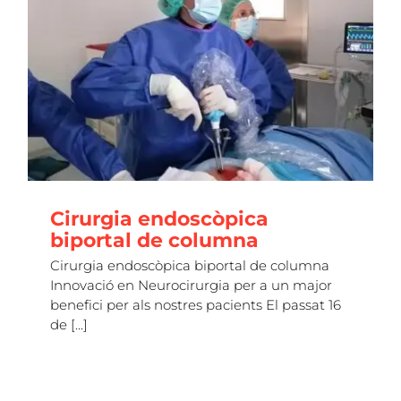
+ que salud
HAZ VOLUNTARIADO
HAZTE SOCIA/O
Cirurgia endoscòpica
biportal de columna
Cirurgia endoscòpica biportal de columna
Innovació en Neurocirurgia per a un major
benefici per als nostres pacients El passat 16
de [...]